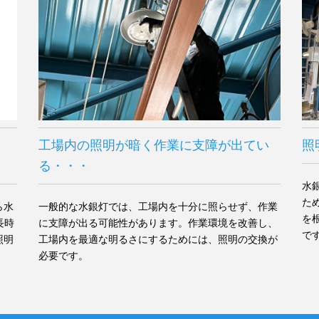
工場内の照明が暗く作業に支障が出てい
照
る・・・
水
た
ら水
一般的な水銀灯では、工場内を十分に照らせず、作業
を
長時
に支障が出る可能性があります。作業環境を改善し、
で
照明
工場内を最適な明るさにするためには、照明の交換が
必要です。