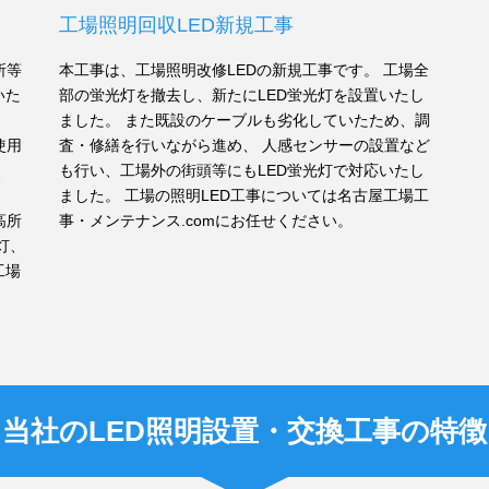
工場照明回収LED新規工事
所等
本工事は、工場照明改修LEDの新規工事です。 工場全
いた
部の蛍光灯を撤去し、新たにLED蛍光灯を設置いたし
ました。 また既設のケーブルも劣化していたため、調
使用
査・修繕を行いながら進め、 人感センサーの設置など
、
も行い、工場外の街頭等にもLED蛍光灯で対応いたし
ました。 工場の照明LED工事については名古屋工場工
高所
事・メンテナンス.comにお任せください。
灯、
工場
当社のLED照明設置・交換工事の特徴