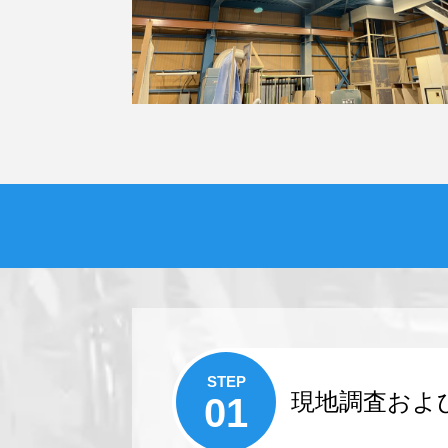
STEP
現地調査およ
01