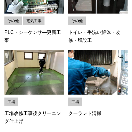
その他
電気工事
その他
PLC・シーケンサ―更新工
トイレ・手洗い解体・改
事
修・増設工
工場
工場
工場改修工事後クリーニン
クーラント清掃
グ仕上げ