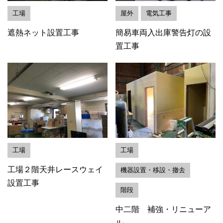
工場
屋外
電気工事
遮熱ネット設置工事
簡易車両入出庫警告灯の設
置工事
工場
工場
工場２階天井レースウェイ
機器設置・移設・撤去
設置工事
階段
中二階 補強・リニューア
ル